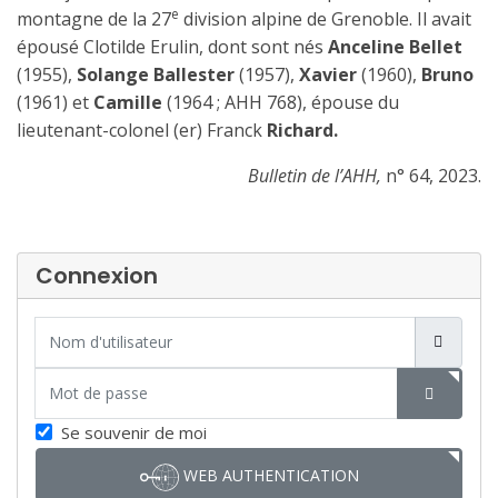
e
montagne de la 27
division alpine de Grenoble. Il avait
épousé Clotilde Erulin, dont sont nés
Anceline Bellet
(1955),
Solange Ballester
(1957),
Xavier
(1960),
Bruno
(1961) et
Camille
(1964 ; AHH 768), épouse du
lieutenant-colonel (er) Franck
Richard.
Bulletin de l’AHH,
n° 64, 2023.
Connexion
Nom d'utilisateur
Mot de passe
SHOW P
Se souvenir de moi
WEB AUTHENTICATION