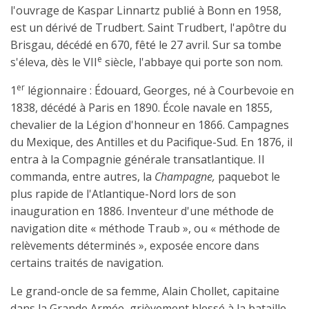
l'ouvrage de Kaspar Linnartz publié à Bonn en 1958,
est un dérivé de Trudbert. Saint Trudbert, l'apôtre du
Brisgau, décédé en 670, fêté le 27 avril. Sur sa tombe
e
s'éleva, dès le VII
siècle, l'abbaye qui porte son nom.
er
1
légionnaire : Édouard, Georges, né à Courbevoie en
1838, décédé à Paris en 1890. École navale en 1855,
chevalier de la Légion d'honneur en 1866. Campagnes
du Mexique, des Antilles et du Pacifique-Sud. En 1876, il
entra à la Compagnie générale transatlantique. Il
commanda, entre autres, la
Champagne,
paquebot le
plus rapide de l'Atlantique-Nord lors de son
inauguration en 1886. Inventeur d'une méthode de
navigation dite « méthode Traub », ou « méthode de
relèvements déterminés », exposée encore dans
certains traités de navigation.
Le grand-oncle de sa femme, Alain Chollet, capitaine
dans la Grande Armée, grièvement blessé à la bataille