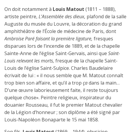
On doit notamment à
Louis Matout
(1811 – 1888),
artiste peintre,
L’Assemblée des dieux,
plafond de la salle
Auguste du musée du Louvre, la décoration du grand
amphithéâtre de l’École de médecine de Paris, dont
Ambroise Paré faisant la première ligature,
fresques
disparues lors de l’incendie de 1889, et de la chapelle
Sainte-Anne de l’église Saint-Gervais, ainsi que
Saint-
Louis relevant les morts,
fresque de la chapelle Saint-
Louis de l’église Saint-Sulpice. Charles Baudelaire
écrivait de lui : « il nous semble que M. Matout connaît
trop bien son affaire, et qu’il a trop
ça
dans la main…
D’une œuvre laborieusement faite
il reste toujours
,
quelque chose». Peintre religieux, inspirateur du
douanier Rousseau, il fut le premier Matout chevalier
de la Légion d’honneur ; son diplôme a été signé par
Louis-Napoléon Bonaparte le 15 mai 1858.
Son fils,
Louis Matout
(1869 – 1944), physicien,