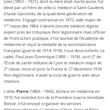
Jules (1853 – 1921), dont la mère était morte jeune, fut
élevé par un frère de celle-ci, médecin à Saint-Gaudens
(Haute-Garonne), de la quatrième génération de
médecins. Engagé contractuel en 1873, aide-major de
re
1
classe dès 1884, il devint ensuite médecin légiste,
expert près les tribunaux. Non légionnaire mais officier
de l’Instruction publique, il fut lauréat de l’Académie de
médecine et reçut la médaille de la reconnaissance
française (guerre de 1914-1918). Il eut deux enfants. Le
e
cadet, Paul-Jean-Dominique (1885 – 1918), sorti 2
de
l’École de santé militaire de Lyon et médecin-major de
e
2
classe, mourut pour la France le 27 décembre 1918.
Non légionnaire, il avait la croix de guerre avec deux
citations.
L’aîné,
Pierre
(1884 – 1960), docteur en médecine en
1910, fut mobilisé lors de la Première Guerre mondiale.
Blessé, il fut envoyé organiser les services
d’électroradiologie à Lignières (Cher), Alger et Bône