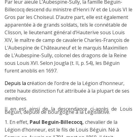
Par leur aïeule L’Aubespine-Sully, la famille Beguin-
Billecocq descend du ministre d’Henri IV et de Louis VI le
Gros par les Choiseul. D’autre part, elle est également
apparentée à de grands soldats, tels le connétable de
Clisson, le lieutenant général d’Hauterive sous Louis
XIV, le maître de camp de cavalerie Charles-François de
L’Aubespine de Châteauneuf et le marquis Maximilien
de L’Aubespine-Sully, colonel des dragons de la Reine
sous Louis XVI. Selon Jougla (t. Il, p. 54), les Béguin
furent anoblis en 1697.
Depuis la cr
éation de l’ordre de la Légion d’honneur,
cette haute distinction fut attribuée à la plupart de ses
membres.
Il en est ainsi de la descendance ci-après de Louis
Béguin, député de Bourgogne à la Législative.
1.
En effet,
Paul Beguin-Billecocq,
chevalier de la
Légion d’honneur, est le fils de Louis Béguin. Né à