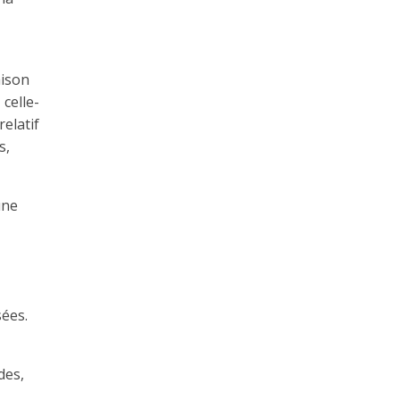
aison
celle-
elatif
s,
une
sées.
des,