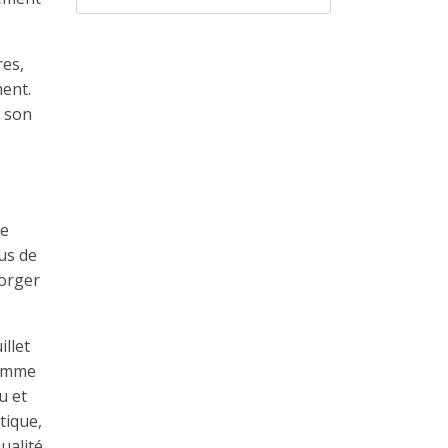
res,
ment.
s son
ue
us de
forger
illet
comme
u et
tique,
ualité