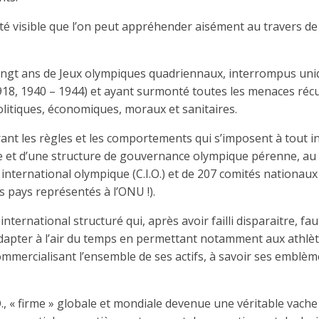
ité visible que l’on peut appréhender aisément au travers de
 vingt ans de Jeux olympiques quadriennaux, interrompus uni
18, 1940 – 1944) et ayant surmonté toutes les menaces réc
olitiques, économiques, moraux et sanitaires.
ant les règles et les comportements qui s’imposent à tout i
me et d’une structure de gouvernance olympique pérenne, au
nternational olympique (C.I.O.) et de 207 comités nationaux
 pays représentés à l’ONU !).
nternational structuré qui, après avoir failli disparaitre, fau
’adapter à l’air du temps en permettant notamment aux athlè
commercialisant l’ensemble de ses actifs, à savoir ses emblèm
O., « firme » globale et mondiale devenue une véritable vache 