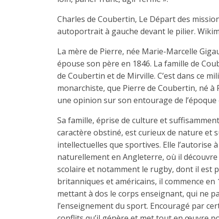
Charles de Coubertin, Le Départ des missionna
autoportrait à gauche devant le pilier. Wi
La mère de Pierre, née Marie-Marcelle Gigau
épouse son père en 1846. La famille de Coube
de Coubertin et de Mirville. C’est dans ce m
monarchiste, que Pierre de Coubertin, né à P
une opinion sur son entourage de l’époque 
Sa famille, éprise de culture et suffisamme
caractère obstiné, est curieux de nature et s
intellectuelles que sportives. Elle l’autorise
naturellement en Angleterre, où il découvr
scolaire et notamment le rugby, dont il est 
britanniques et américains, il commence en 
mettant à dos le corps enseignant, qui ne pa
l’enseignement du sport. Encouragé par certa
conflits qu’il génère et met tout en œuvre pou