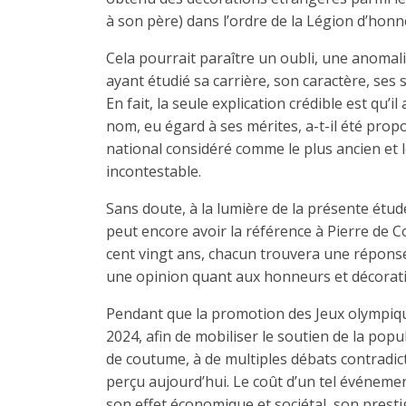
à son père) dans l’ordre de la Légion d’honne
Cela pourrait paraître un oubli, une anomal
ayant étudié sa carrière, son caractère, ses
En fait, la seule explication crédible est qu’
nom, eu égard à ses mérites, a-t-il été pro
national considéré comme le plus ancien et 
incontestable.
Sans doute, à la lumière de la présente étud
peut encore avoir la référence à Pierre de C
cent vingt ans, chacun trouvera une réponse
une opinion quant aux honneurs et décorati
Pendant que la promotion des Jeux olympiques (J
2024, afin de mobiliser le soutien de la po
de coutume, à de multiples débats contradict
perçu aujourd’hui. Le coût d’un tel événemen
son effet économique et sociétal, son prestig