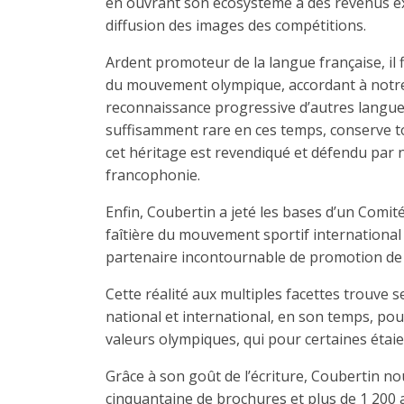
en ouvrant son écosystème à des revenus e
diffusion des images des compétitions.
Ardent promoteur de la langue française, il fi
du mouvement olympique, accordant à notre l
reconnaissance progressive d’autres langues 
suffisamment rare en ces temps, conserve tou
cet héritage est revendiqué et défendu par 
francophonie.
Enfin, Coubertin a jeté les bases d’un Comité
faîtière du mouvement sportif internationa
partenaire incontournable de promotion de l
Cette réalité aux multiples facettes trouve 
national et international, en son temps, pour
valeurs olympiques, qui pour certaines étai
Grâce à son goût de l’écriture, Coubertin no
cinquantaine de brochures et plus de 1 200 a