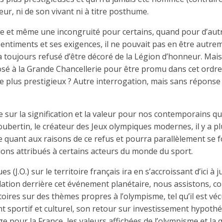
ur, ni de son vivant ni à titre posthume.
ie et même une incongruité pour certains, quand pour d’aut
 sentiments et ses exigences, il ne pouvait pas en être autre
il a toujours refusé d’être décoré de la Légion d’honneur. Mai
posé à la Grande Chancellerie pour être promu dans cet ordre
le plus prestigieux ? Autre interrogation, mais sans réponse
e sur la signification et la valeur pour nos contemporains q
oubertin, le créateur des Jeux olympiques modernes, il y a pl
 quant aux raisons de ce refus et pourra parallèlement se 
ons attribués à certains acteurs du monde du sport.
.O.) sur le territoire français ira en s’accroissant d’ici à ju
pulation derrière cet événement planétaire, nous assistons, 
oires sur des thèmes propres à l’olympisme, tel qu’il est véc
t sportif et culturel, son retour sur investissement hypothé
e pour la France, les valeurs affichées de l’olympisme et la q