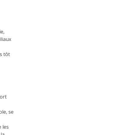
e,
liaux
s tôt
ort
le, se
 les
 la