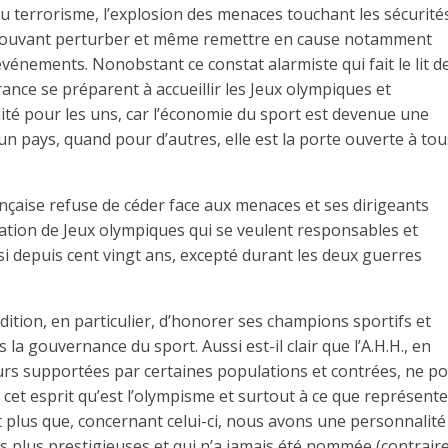
du terrorisme, l’explosion des menaces touchant les sécurité
its pouvant perturber et même remettre en cause notamment
vénements. Nonobstant ce constat alarmiste qui fait le lit d
nce se préparent à accueillir les Jeux olympiques et
té pour les uns, car l’économie du sport est devenue une
 pays, quand pour d’autres, elle est la porte ouverte à tou
ançaise refuse de céder face aux menaces et ses dirigeants
sation de Jeux olympiques qui se veulent responsables et
nsi depuis cent vingt ans, excepté durant les deux guerres
dition, en particulier, d’honorer ses champions sportifs et
 gouvernance du sport. Aussi est-il clair que l’A.H.H., en
ours supportées par certaines populations et contrées, ne po
cet esprit qu’est l’olympisme et surtout à ce que représent
 plus que, concernant celui-ci, nous avons une personnalité
s plus prestigieuses et qui n’a jamais été nommée (contrai