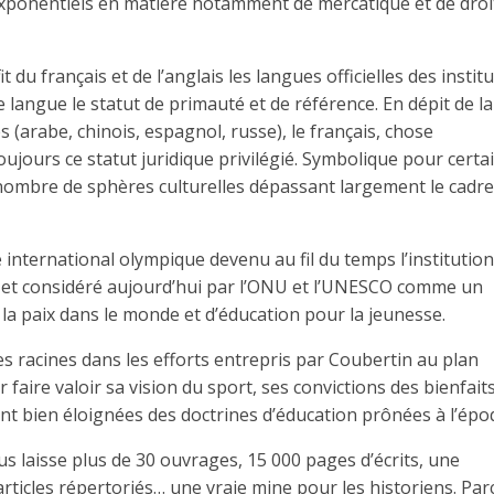
xponentiels en matière notamment de mercatique et de droi
t du français et de l’anglais les langues officielles des instit
angue le statut de primauté et de référence. En dépit de la
(arabe, chinois, espagnol, russe), le français, chose
jours ce statut juridique privilégié. Symbolique pour certai
nombre de sphères culturelles dépassant largement le cadre
 international olympique devenu au fil du temps l’institution
l et considéré aujourd’hui par l’ONU et l’UNESCO comme un
a paix dans le monde et d’éducation pour la jeunesse.
ses racines dans les efforts entrepris par Coubertin au plan
 faire valoir sa vision du sport, ses convictions des bienfait
ent bien éloignées des doctrines d’éducation prônées à l’épo
us laisse plus de 30 ouvrages, 15 000 pages d’écrits, une
rticles répertoriés… une vraie mine pour les historiens. Par