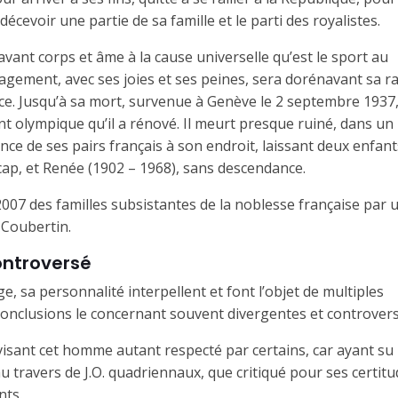
écevoir une partie de sa famille et le parti des royalistes.
avant corps et âme à la cause universelle qu’est le sport au
agement, avec ses joies et ses peines, sera dorénavant sa r
nce. Jusqu’à sa mort, survenue à Genève le 2 septembre 1937, 
 olympique qu’il a rénové. Il meurt presque ruiné, dans un r
ce de ses pairs français à son endroit, laissant deux enfant
cap, et Renée (1902 – 1968), sans descendance.
 2007 des familles subsistantes de la noblesse française par 
 Coubertin.
ontroversé
e, sa personnalité inter­pellent et font l’objet de multiples
conclusions le concernant souvent divergentes et controver
isant cet homme autant res­pecté par certains, car ayant su
 travers de J.O. quadriennaux, que criti­qué pour ses certitu
nts.