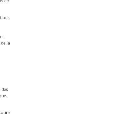
ts de
utions
ns,
 de la
s des
que.
courir