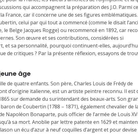
cussions qui accompagnent la préparation des J.O. Parmi ce
 la France, car il concerne une de ses figures emblématiques. 
oubertin, celui par qui tout a commencé (comme le disait l’anc
e, le Belge Jacques Rogge) ou recommencé en 1892, car rec
rnes. Son œuvre et ses contributions, considérées si
 et sa personnalité, pourquoi continuent-elles, aujourd’hu
e de critiques ? Par la présente réflexion, essayons de trou
 jeune âge
ille de quatre enfants. Son père, Charles Louis de Frédy de
nt d’origine italienne, est un artiste peintre reconnu. Il est
1865 sur demande du surintendant des beaux-arts. Son gra
 baron de Coubertin (1788 – 1871), également chevalier de l
de Napoléon Bonaparte, puis officier de l’armée de Louis XVI
squ’à sa mort. Anoblie par lettre patente en 1629 et mainte
lason un écu d’azur à neuf co­quilles d’argent et pour devise 