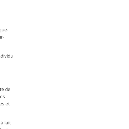
que­
ur­
ndividu
te de
tes
es et
à lait