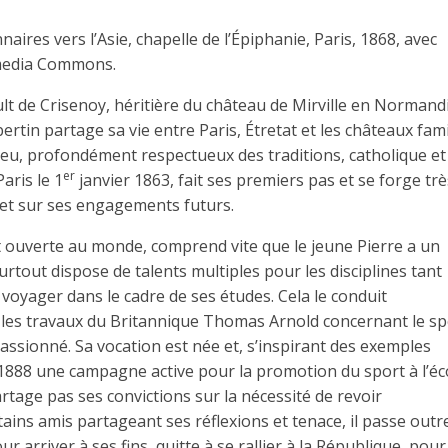
ires vers l’Asie, chapelle de l’Épiphanie, Paris, 1868, avec
kimedia Commons.
lt de Crisenoy, héritière du château de Mirville en Normandi
rtin partage sa vie entre Paris, Étretat et les châteaux fami
ilieu, profondément respectueux des traditions, catholique et
er
aris le 1
janvier 1863, fait ses premiers pas et se forge trè
et sur ses engagements futurs.
nt ouverte au monde, comprend vite que le jeune Pierre a un
urtout dispose de talents multiples pour les disciplines tant
 à voyager dans le cadre de ses études. Cela le conduit
e les travaux du Britannique Thomas Arnold concernant le sp
passionné. Sa vocation est née et, s’inspirant des exemples
1888 une campagne active pour la promotion du sport à l’éco
rtage pas ses convictions sur la nécessité de revoir
ins amis partageant ses réflexions et tenace, il passe outre
r arriver à ses fins, quitte à se rallier à la République, pour