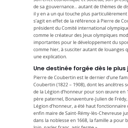
de sa gouvernance… autant de thèmes de dis
il y en a un qui touche plus particulièrement
s’agit en effet de la référence à Pierre de C
président du Comité international olympiqu
comme le créateur des Jeux olympiques mode
importantes pour le développement du sport,
comme hier, à susciter autant de louanges qu
une explication.
Une destinée forgée dès le plus
Pierre de Coubertin est le dernier d’une fam
Coubertin (1822 – 1908), dont les ancêtres so
de la Légion d’honneur pour son œuvre en 
père paternel, Bonaventure-Ju­lien de Frédy,
Légion d’honneur, a été haut fonction­naire 
enfin maire de Saint-Rémy-lès-Che­vreuse ju
dans la noblesse en 1668, la famille a pour b
loin, parler franc, agir ferme ».