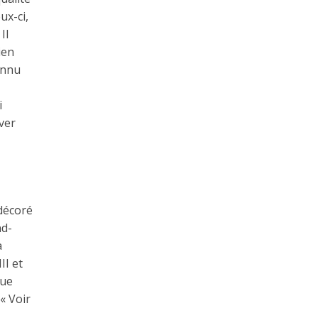
ux-ci,
Il
ien
onnu
i
ver
 décoré
nd-
a
II et
nue
« Voir