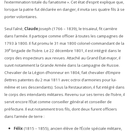
l’extermination totale du fanatisme ». Cet état d’esprit explique que,
lorsque la patrie fut déclarée en danger, il invita ses quatre fils à se
porter volontaires.
Seul l’aîné,
Claude
Joseph (1766 – 1839), le trisaïeul, fit carrière
dans l’armée. Il participe comme officier à toutes les campagnes de
1793 à 1800. Il fut promu le 31 mai 1800 colonel-commandant de la
e
39
brigade de l’Isère. Le 22 décembre 1801, il est intégré dans le
corps des inspecteurs aux revues. Attaché au Grand État-major, il
suivit notamment la Grande Armée dans la campagne de Russie.
Chevalier de la Légion d’honneur en 1804, fait chevalier d’Empire
(lettres patentes du 2 mai 1811 avec octroi d’armoiries pour lui-
même et ses descendants). Sous la Restauration, il fut intégré dans
le corps des intendants militaires. Revenu sur ses terres de l’Isère, il
servit encore l’État comme conseiller général et conseiller de
préfecture. Il eut notamment trois fils, dont deux furent officiers
dans l’armée de terre :
Félix
(1815 – 1855), ancien élève de l’École spéciale militaire,